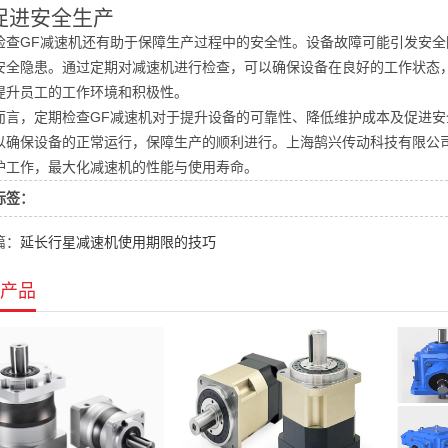
 促进安全生产
检查GF减速机还有助于保障生产过程中的安全性。设备故障可能引发安
安全隐患。通过定期对减速机进行检查，可以确保设备在良好的工作状态
提升员工的工作环境和积极性。
而言，定期检查GF减速机对于提升设备的可靠性、降低维护成本及促进
以确保设备的正常运行，保障生产的顺利进行。上海鹄兴传动科技有限公
护工作，最大化减速机的性能与使用寿命。
标签：
篇：
延长行星减速机使用期限的技巧
产品