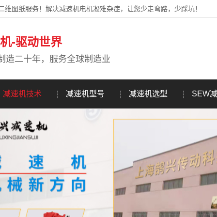
和二维图纸服务！解决减速机电机凝难杂症，让您少走弯路，少踩坑！
机-驱动世界
制造二十年，服务全球制造业
减速机技术
减速机型号
减速机选型
SEW