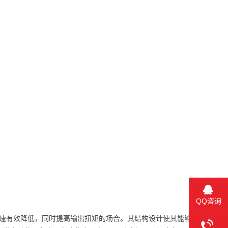
QQ咨询
转速有效降低，同时提高输出扭矩的场合。其结构设计使其能够