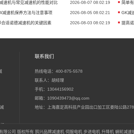
R减速机与常见减速机的性能对比
2026-08-07 08:02:19
简单有
EW减速机保养方法与注意事项
2026-08-05 08:02:21
GK减
择合适诺德减速机的关键因素
2026-08-03 08:02:19
提高诺
联系我们
减
热线电话：400-875-5578
联系人：胡经理
手机：13044156902
邮箱：1090439473@qq.com
减
地址：上海嘉定高科技产业园出口加工区娄陆公路27
速机
传动科技有限公司 版权所有 鹄兴品牌减速机 伺服电机 步进电机 升降机 蜗轮减速