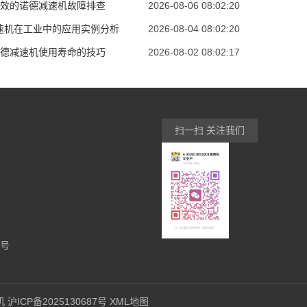
效的诺德减速机故障排查
2026-08-06 08:02:20
速机在工业中的应用实例分析
2026-08-04 08:02:20
德减速机使用寿命的技巧
2026-08-02 08:02:17
扫一扫 关注我们
8号
机
沪ICP备2025130687号
XML地图