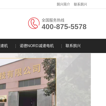
鹄兴简介
联系鹄兴
全国服务热线
400-875-5578
减速机
诺德NORD减速电机
联系鹄兴