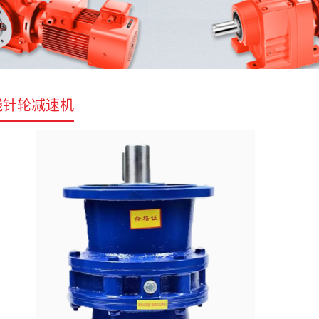
线针轮减速机