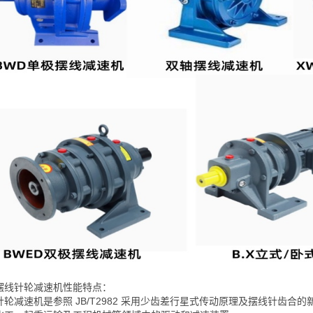
摆线针轮减速机性能特点：
针轮减速机是参照 JB/T2982 采用少齿差行星式传动原理及摆线针齿