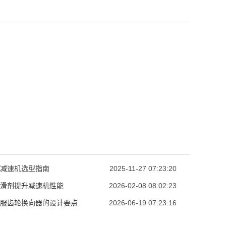
减速机选型指南
2025-11-27 07:23:20
滑剂提升减速机性能
2026-02-08 08:02:23
服齿轮换向器的设计要点
2026-06-19 07:23:16