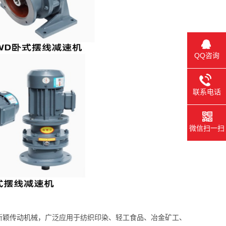
QQ咨询
联系电话
微信扫一扫
合的新颖传动机械，广泛应用于纺织印染、轻工食品、冶金矿工、