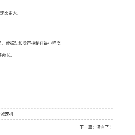
速比更大.
理，使振动和噪声控制在最小程度。
寿命长。
轮减速机
下一篇：没有了！